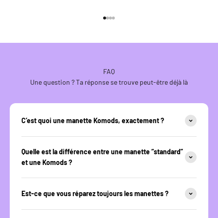
Aller à l'élément 1
Aller à l'élément 2
Aller à l'élément 3
Aller à l'élément 4
FAQ
Une question ? Ta réponse se trouve peut-être déjà là
C’est quoi une manette Komods, exactement ?
Quelle est la différence entre une manette “standard”
et une Komods ?
Est-ce que vous réparez toujours les manettes ?